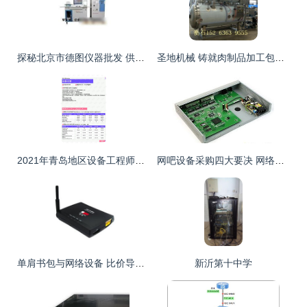
探秘北京市德图仪器批发 供应渠道与厂家网络设备的深度融合
圣地机械 铸就肉制品加工包装与网络设备的双重品质
2021年青岛地区设备工程师岗位薪酬水平分析报告
网吧设备采购四大要决 网络设备篇
单肩书包与网络设备 比价导购揭秘 |
新沂第十中学