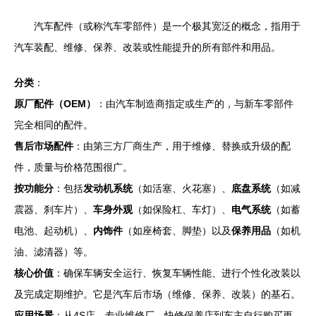
汽车配件（或称汽车零部件）是一个极其宽泛的概念，指用于
汽车装配、维修、保养、改装或性能提升的所有部件和用品。
分类
：
原厂配件（OEM）
：由汽车制造商指定或生产的，与新车零部件
完全相同的配件。
售后市场配件
：由第三方厂商生产，用于维修、替换或升级的配
件，质量与价格范围很广。
按功能分
：包括
发动机系统
（如活塞、火花塞）、
底盘系统
（如减
震器、刹车片）、
车身外观
（如保险杠、车灯）、
电气系统
（如蓄
电池、起动机）、
内饰件
（如座椅套、脚垫）以及
保养用品
（如机
油、滤清器）等。
核心价值
：确保车辆安全运行、恢复车辆性能、进行个性化改装以
及完成定期维护。它是汽车后市场（维修、保养、改装）的基石。
应用场景
：从4S店、专业维修厂、快修保养店到车主自行购买更